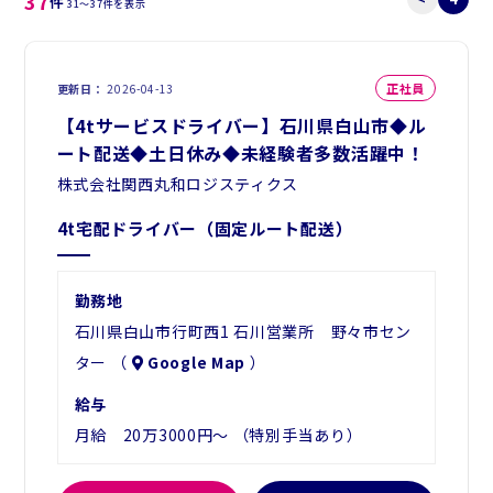
37
件
31～37件を表示
正社員
更新日
2026-04-13
【4tサービスドライバー】石川県白山市◆ル
ート配送◆土日休み◆未経験者多数活躍中！
株式会社関西丸和ロジスティクス
4t宅配ドライバー（固定ルート配送）
勤務地
石川県白山市行町西1 石川営業所 野々市セン
ター （
Google Map
）
給与
月給 20万3000円～ （特別手当あり）