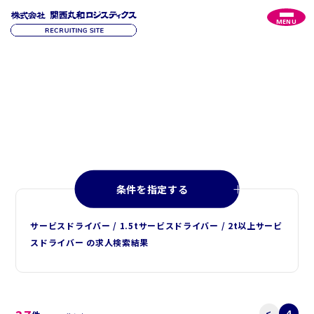
MENU
R
E
C
R
U
I
T
採
用
情
報
条件を指定する
サービスドライバー / 1.5tサービスドライバー / 2t以上サービ
スドライバー の求人検索結果
<
4