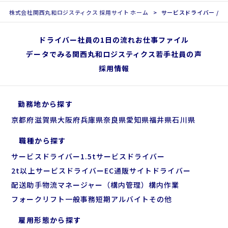
株式会社関西丸和ロジスティクス 採用サイト ホーム
サービスドライバー / 1
ドライバー社員の1日の流れ
お仕事ファイル
データでみる関西丸和ロジスティクス
若手社員の声
採用情報
勤務地から探す
京都府
滋賀県
大阪府
兵庫県
奈良県
愛知県
福井県
石川県
職種から探す
サービスドライバー
1.5tサービスドライバー
2t以上サービスドライバー
EC通販サイトドライバー
配送助手
物流マネージャー（構内管理）
構内作業
フォークリフト
一般事務
短期アルバイト
その他
雇用形態から探す