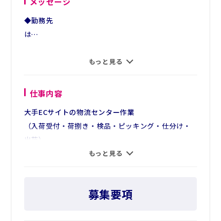
メッセージ
◆勤務先
は…
もっと見る
2023年に新規オープンした物流センター。
キレイで働きやすい環境で
仕事内容
す。
大手ECサイトの物流センター作業
（入荷受付・荷捌き・検品・ピッキング・仕分け・
名古屋
出荷）
市中村区に位置するので、
◆お仕事は…
もっと見る
通勤がしやすい職場です。
入荷・検品作業、出荷に伴うピッキング・仕分け作
業
▼2023年に竣工したきれいな物流センター
募集要項
※PC業務もあります。
▼センター内にコンビニもあるので
扱う商品は飲料などで、身近に目にする物が
とても便利です。