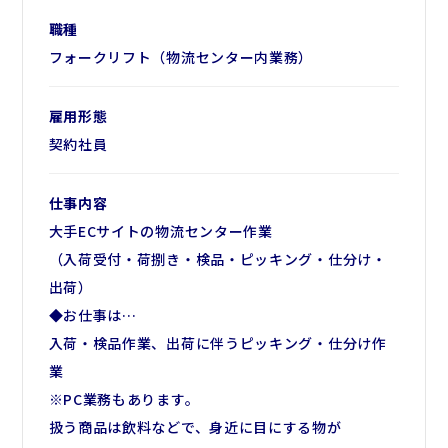
多く、初めての方でも馴染みやすいですよ。
▼休憩室は冷暖房完備で、お弁当を
職種
持参できて安心して休めます。
フォークリフト（物流センター内業務）
▼大手ECサイトの物流センター作業
（入荷受付・検品・ピッキング・仕分けなど）
◆シフトは…
▼2023年に竣工したきれいな物流センター
雇用形態
固定シフト制。 週4日～相談OK、
▼センター内にコンビニもあるのでとても便利です。
契約社員
ライフスタイルに合わせて無理のない
▼休憩室は冷暖房完備で、お弁当を持参できて
シフトをご相談ください。
安心して休めます。
仕事内容
大手ECサイトの物流センター作業
（入荷受付・荷捌き・検品・ピッキング・仕分け・
出荷）
◆お仕事は…
入荷・検品作業、出荷に伴うピッキング・仕分け作
業
※PC業務もあります。
扱う商品は飲料などで、身近に目にする物が