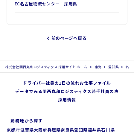
EC名古屋物流センター 採用係
前のページへ戻る
株式会社関西丸和ロジスティクス 採用サイト ホーム
東海
愛知県
名古
ドライバー社員の1日の流れ
お仕事ファイル
データでみる関西丸和ロジスティクス
若手社員の声
採用情報
勤務地から探す
京都府
滋賀県
大阪府
兵庫県
奈良県
愛知県
福井県
石川県