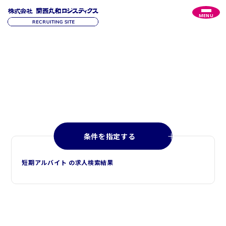
MENU
R
E
C
R
U
I
T
採
用
情
報
条件を指定する
短期アルバイト の求人検索結果