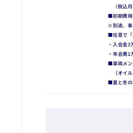
（税込月額
■初期費用
※別途、事
■任意で「
・入会金3
・年会費1万
■車両メン
（オイル
■夏と冬の