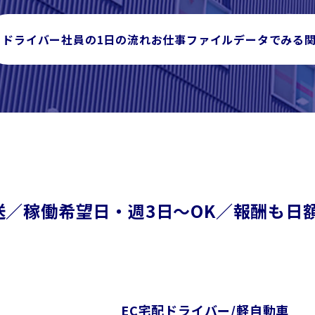
ドライバー社員の1日の流れ
お仕事ファイル
データでみる
送／稼働希望日・週3日～OK／報酬も日
EC宅配ドライバー/軽自動車