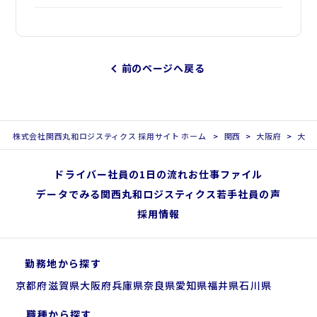
前のページへ戻る
株式会社関西丸和ロジスティクス 採用サイト ホーム
関西
大阪府
大阪
ドライバー社員の1日の流れ
お仕事ファイル
データでみる関西丸和ロジスティクス
若手社員の声
採用情報
勤務地から探す
京都府
滋賀県
大阪府
兵庫県
奈良県
愛知県
福井県
石川県
職種から探す