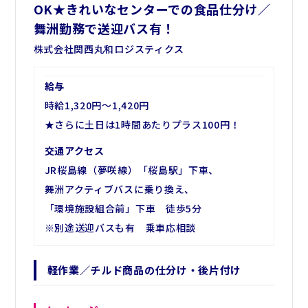
OK★きれいなセンターでの食品仕分け／
舞洲勤務で送迎バス有！
株式会社関西丸和ロジスティクス
給与
時給1,320円～1,420円
★さらに土日は1時間あたりプラス100円！
交通アクセス
JR桜島線（夢咲線）「桜島駅」下車、
舞洲アクティブバスに乗り換え、
「環境施設組合前」下車 徒歩5分
※別途送迎バスも有 乗車応相談
軽作業／チルド商品の仕分け・後片付け