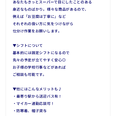
・喫煙ルームあり
あなたもきっとスーパーで目にしたことのある
・キレイな8階建ての物流センター
身近なものばかり。様々な商品があるので、
例えば「お豆腐は丁寧に」など
建物内に売店があるので
それぞれの扱い方に気をつけながら
休憩中の買い物に便利☆
仕分け作業をお願いします。
最上階には眺めの良い
休憩室もご用意しています。
▼シフトについて
近隣には飲食店もありますよ。
基本的には固定シフトになるので
先々の予定が立てやすく安心◎
お子様の学校行事などがあれば
ご相談も可能です。
▼他にはこんなメリットも♪
・最寄り駅から送迎バス有！
・マイカー通勤応談可！
・防寒着、帽子貸与