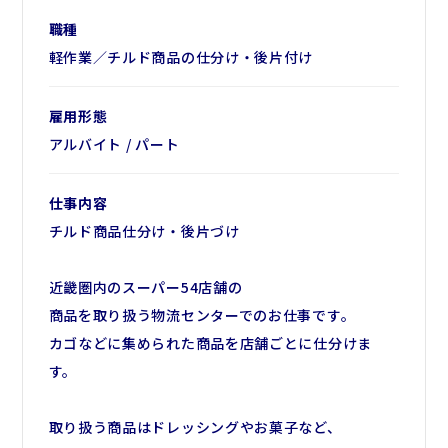
あなたもきっとスーパーで目にしたことのある
あなたもきっとスーパーで目にしたことのある身近な
職種
身近なものばかり。様々な商品があるので、
ものを扱います。
軽作業／チルド商品の仕分け・後片付け
例えば「お豆腐は丁寧に」など
固定シフトなので予定が立てやすく、安心ですよ！
それぞれの扱い方に気をつけながら
仕分け作業をお願いします。
雇用形態
アルバイト / パート
▼シフトについて
基本的には固定シフトになるので
仕事内容
先々の予定が立てやすく安心◎
チルド商品仕分け・後片づけ
お子様の学校行事などがあれば
ご相談も可能です。
近畿圏内のスーパー54店舗の
商品を取り扱う物流センターでのお仕事です。
▼他にはこんなメリットも♪
カゴなどに集められた商品を店舗ごとに仕分けま
・最寄り駅から送迎バス有！
す。
・マイカー通勤応談可！
・防寒着、帽子貸与
取り扱う商品はドレッシングやお菓子など、