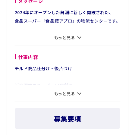
メッセージ
2024年にオープンした舞洲に新しく開設された、
食品スーパー「食品館アプロ」の物流センターです。
＼フルタイムでしっかり働きたい方におすすめ☆／
もっと見る
ライフスタイルに合わせて働けるシフトをご用意し
ています！
仕事内容
【基本時給1,320円】
チルド商品仕分け・後片づけ
【土日は100円／1時間の手当あり】
近畿圏内のスーパー54店舗の
・送迎バス有、マイカー通勤OK！
商品を取り扱う物流センターでのお仕事です。
もっと見る
・建物内に売店有り、休憩中の買い物に便利☆
カゴなどに集められた商品を店舗ごとに仕分けま
・最上階に眺めの良い休憩室アリ♪
す。
・近隣には飲食店もありますよ。
募集要項
取り扱う商品はドレッシングやお菓子など、
チルド商品の仕分け作業で、