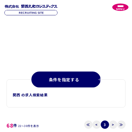
MENU
R
E
C
R
U
I
T
採
用
情
報
条件を指定する
関西 の求人検索結果
68
≪
<
3
>
≫
件
21～30件を表示