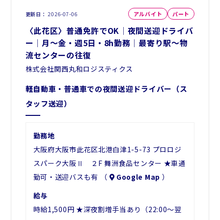
アルバイト
パート
更新日
2026-07-06
〈此花区〉普通免許でOK│夜間送迎ドライバ
ー│月～金・週5日・8h勤務│最寄り駅～物
流センターの往復
株式会社関西丸和ロジスティクス
軽自動車・普通車での夜間送迎ドライバー（ス
タッフ送迎）
勤務地
大阪府大阪市此花区北港白津1-5-73 プロロジ
スパーク大阪Ⅱ ２F 舞洲食品センター ★車通
勤可・送迎バスも有 （
Google Map
）
給与
時給1,500円 ★深夜割増手当あり（22:00～翌