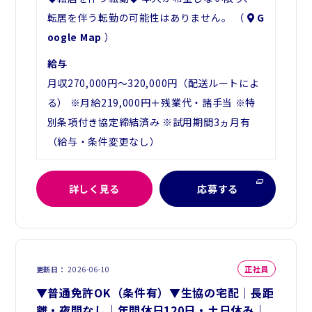
転居を伴う転勤の可能性はありません。 （
G
oogle Map
）
給与
月収270,000円～320,000円（配送ルートによ
る） ※月給219,000円＋残業代・諸手当 ※特
別条項付き協定締結済み ※試用期間3ヵ月有
（給与・条件変更なし）
詳しく見る
応募する
正社員
更新日
2026-06-10
▼普通免許OK（条件有）▼生協の宅配｜長距
離・夜間なし｜年間休日120日・土日休み｜