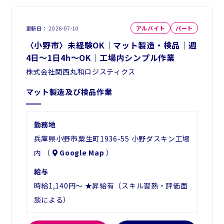
アルバイト
パート
更新日
2026-07-10
〈小野市〉未経験OK│マット製造・検品│週
4日～1日4h～OK│工場内シンプル作業
株式会社関西丸和ロジスティクス
マット製造及び検品作業
勤務地
兵庫県小野市粟生町1936-55 小野ダスキン工場
内 （
Google Map
）
給与
時給1,140円～ ★昇給有（スキル習熟・評価面
談による）