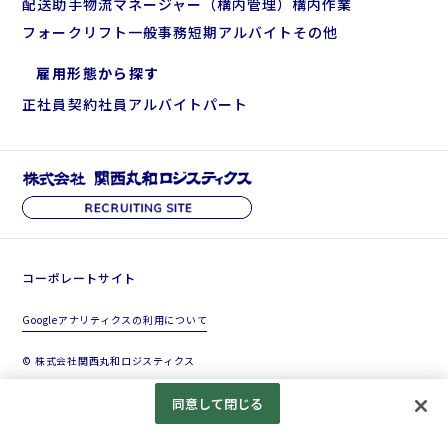
配送助手
物流マネージャー（構内管理）
構内作業
フォークリフト
一般事務
短期アルバイト
その他
雇用形態から探す
正社員
契約社員
アルバイト
パート
コーポレートサイト
Googleアナリティクスの利用について
© 株式会社関西丸和ロジスティクス
同意して閉じる