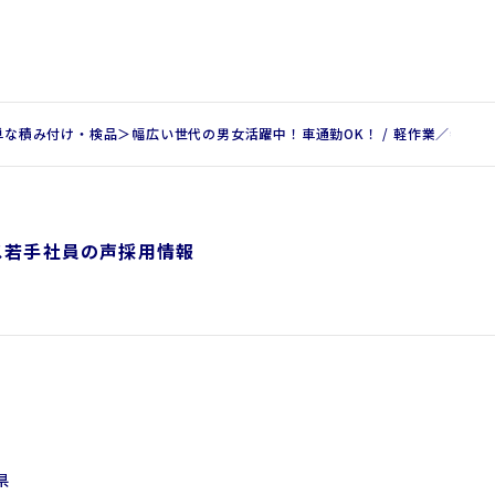
な積み付け・検品＞幅広い世代の男女活躍中！車通勤OK！ / 軽作業／物流
ス
若手社員の声
採用情報
県