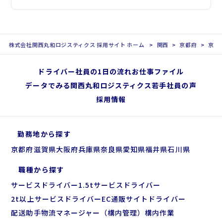
株式会社関西丸和ロジスティクス 採用サイト ホーム
関西
京都府
京都
ドライバー社員の1日の流れ
お仕事ファイル
データでみる関西丸和ロジスティクス
若手社員の声
採用情報
勤務地から探す
京都府
滋賀県
大阪府
兵庫県
奈良県
愛知県
福井県
石川県
職種から探す
サービスドライバー
1.5tサービスドライバー
2t以上サービスドライバー
EC通販サイトドライバー
配送助手
物流マネージャー（構内管理）
構内作業