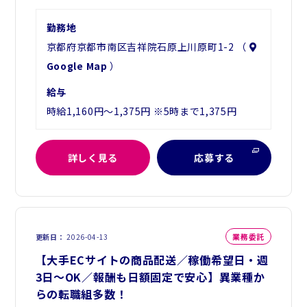
勤務地
京都府京都市南区吉祥院石原上川原町1-2 （
Google Map
）
給与
時給1,160円～1,375円 ※5時まで1,375円
詳しく見る
応募する
業務委託
更新日
2026-04-13
【大手ECサイトの商品配送／稼働希望日・週
3日～OK／報酬も日額固定で安心】異業種か
らの転職組多数！