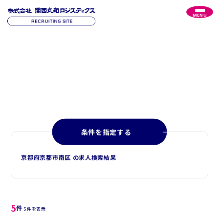
MENU
R
E
C
R
U
I
T
採
用
情
報
条件を指定する
京都府京都市南区 の求人検索結果
5
件
5件を表示