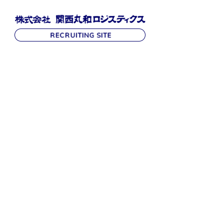
R
E
C
R
U
I
T
採
用
情
報