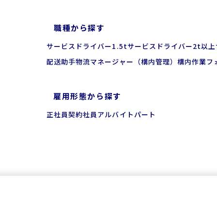
職種から探す
サービスドライバー
1.5tサービスドライバー
2t以
配送助手
物流マネージャー（構内管理）
構内作業
フ
雇用形態から探す
正社員
契約社員
アルバイト
パート