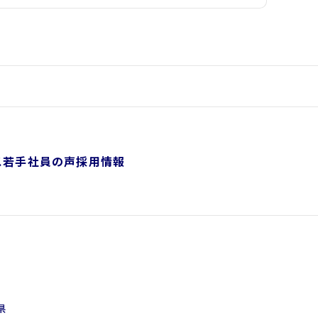
ス
若手社員の声
採用情報
県