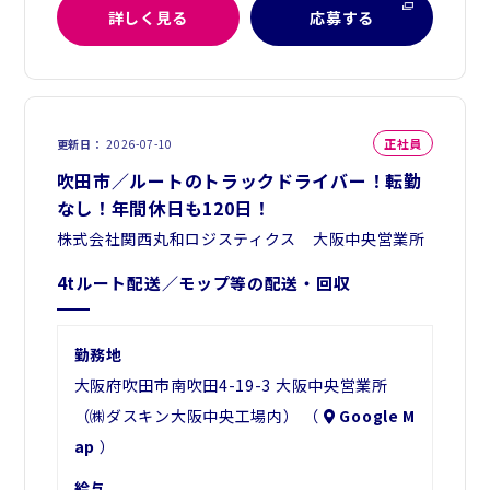
詳しく見る
応募する
正社員
更新日
2026-07-10
吹田市／ルートのトラックドライバー！転勤
なし！年間休日も120日！
株式会社関西丸和ロジスティクス 大阪中央営業所
4tルート配送／モップ等の配送・回収
勤務地
大阪府吹田市南吹田4-19-3 大阪中央営業所
（㈱ダスキン大阪中央工場内） （
Google M
ap
）
給与