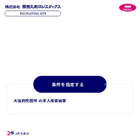
MENU
R
E
C
R
U
I
T
採
用
情
報
条件を指定する
大阪府吹田市 の求人検索結果
2
件
2件を表示