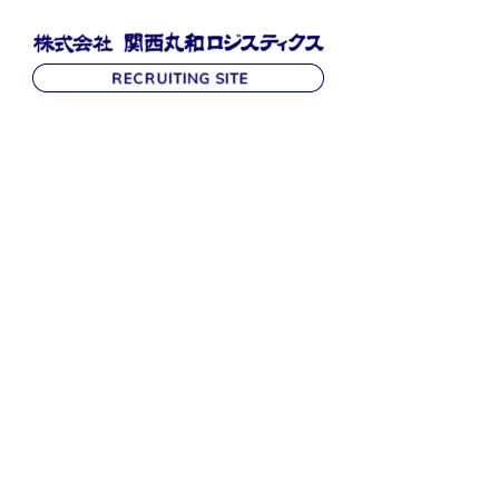
R
E
C
R
U
I
T
採
用
情
報