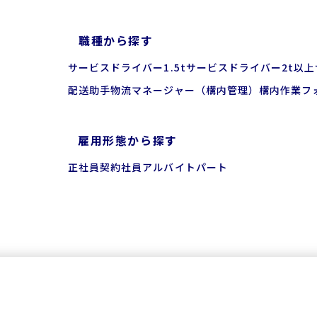
職種から探す
サービスドライバー
1.5tサービスドライバー
2t以
配送助手
物流マネージャー（構内管理）
構内作業
フ
雇用形態から探す
正社員
契約社員
アルバイト
パート