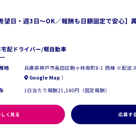
希望日・週3日～OK／報酬も日額固定で安心】
C宅配ドライバー/軽自動車
務地
兵庫県神戸市長田区駒ヶ林南町8-1 西棟 ※配
Google Map
）
与
1日当たり報酬21,140円（固定報酬）
詳しく見る
応募す