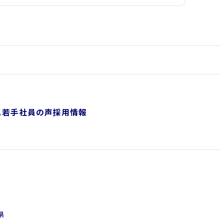
ス
若手社員の声
採用情報
県